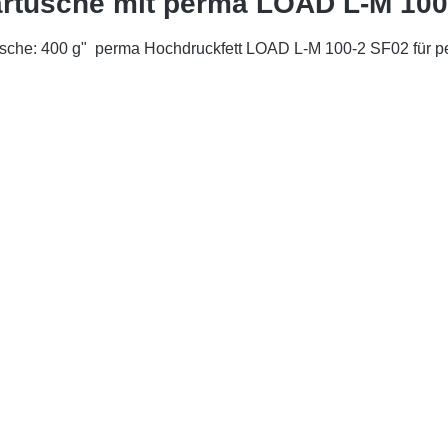
artusche mit perma LOAD L-M 100
sche: 400 g" perma Hochdruckfett LOAD L-M 100-2 SF02 für pe