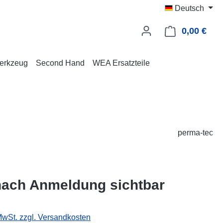
Deutsch
0,00 €
Ware
erkzeug
Second Hand
WEA Ersatzteile
perma-tec
nach Anmeldung sichtbar
 MwSt. zzgl. Versandkosten