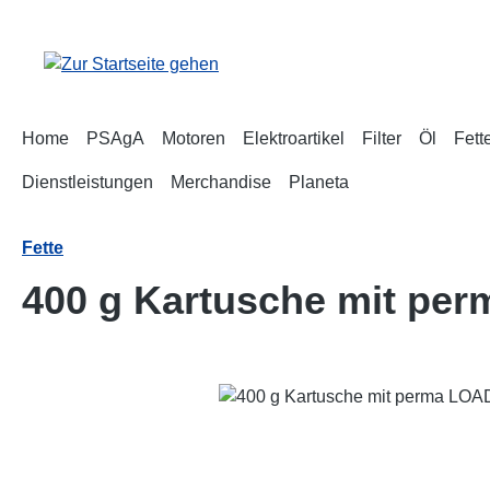
m Hauptinhalt springen
Zur Suche springen
Zur Hauptnavigation springen
Home
PSAgA
Motoren
Elektroartikel
Filter
Öl
Fett
Dienstleistungen
Merchandise
Planeta
Fette
400 g Kartusche mit per
Bildergalerie überspringen