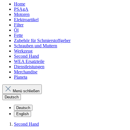
Home
PSAgA
Motoren
Elektroartikel
Filter
Öl
Fette
Zubehör für Schmierstoffgeber
Schrauben und Muttern
Werkzeug
Second Hand
WEA Ersatzteile
Dienstleistungen
Merchandise
Planeta
Menü schließen
Deutsch
Deutsch
English
Second Hand