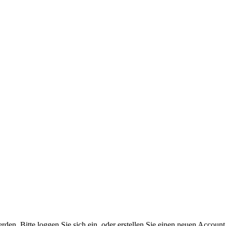
n. Bitte loggen Sie sich ein, oder erstellen Sie einen neuen Account