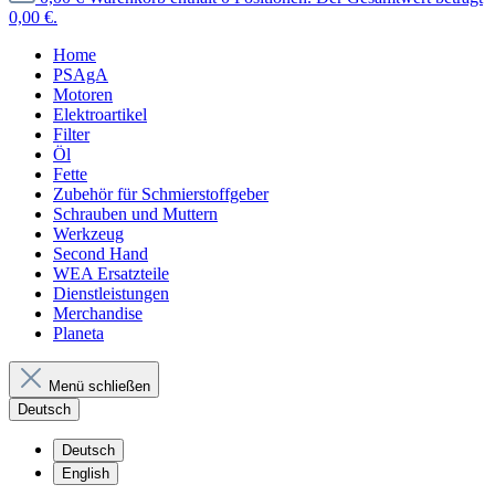
0,00 €.
Home
PSAgA
Motoren
Elektroartikel
Filter
Öl
Fette
Zubehör für Schmierstoffgeber
Schrauben und Muttern
Werkzeug
Second Hand
WEA Ersatzteile
Dienstleistungen
Merchandise
Planeta
Menü schließen
Deutsch
Deutsch
English