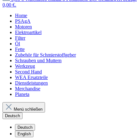
0,00 €.
Home
PSAgA
Motoren
Elektroartikel
Filter
Öl
Fette
Zubehör für Schmierstoffgeber
Schrauben und Muttern
Werkzeug
Second Hand
WEA Ersatzteile
Dienstleistungen
Merchandise
Planeta
Menü schließen
Deutsch
Deutsch
English