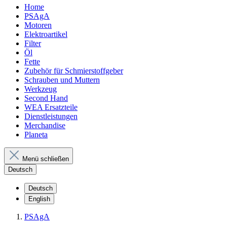
Home
PSAgA
Motoren
Elektroartikel
Filter
Öl
Fette
Zubehör für Schmierstoffgeber
Schrauben und Muttern
Werkzeug
Second Hand
WEA Ersatzteile
Dienstleistungen
Merchandise
Planeta
Menü schließen
Deutsch
Deutsch
English
PSAgA