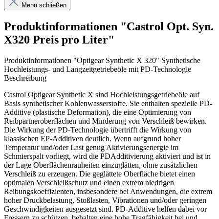
Menü schließen
Produktinformationen "Castrol Opt. Syn.
X320 Preis pro Liter"
Produktinformationen "Optigear Synthetic X 320" Synthetische
Hochleistungs- und Langzeitgetriebeöle mit PD-Technologie
Beschreibung
Castrol Optigear Synthetic X sind Hochleistungsgetriebeöle auf
Basis synthetischer Kohlenwasserstoffe. Sie enthalten spezielle PD-
Additive (plastische Deformation), die eine Optimierung von
Reibpartneroberflächen und Minderung von Verschleiß bewirken.
Die Wirkung der PD-Technologie übertrifft die Wirkung von
klassischen EP-Additiven deutlich. Wenn aufgrund hoher
Temperatur und/oder Last genug Aktivierungsenergie im
Schmierspalt vorliegt, wird die PDAdditivierung aktiviert und ist in
der Lage Oberflächenrauheiten einzuglätten, ohne zusätzlichen
Verschleiß zu erzeugen. Die geglättete Oberfläche bietet einen
optimalen Verschleißschutz und einen extrem niedrigen
Reibungskoeffizienten, insbesondere bei Anwendungen, die extrem
hoher Druckbelastung, Stoßlasten, Vibrationen und/oder geringen
Geschwindigkeiten ausgesetzt sind. PD-Additive helfen dabei vor
Fressern zu schützen, behalten eine hohe Tragfähigkeit bei und