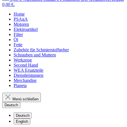
0,00 €.
Home
PSAgA
Motoren
Elektroartikel
Filter
Öl
Fette
Zubehör für Schmierstoffgeber
Schrauben und Muttern
Werkzeug
Second Hand
WEA Ersatzteile
Dienstleistungen
Merchandise
Planeta
Menü schließen
Deutsch
Deutsch
English