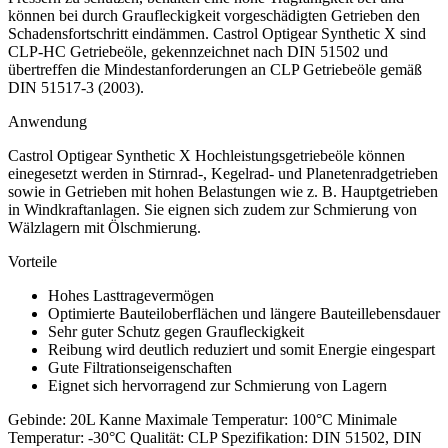
können bei durch Graufleckigkeit vorgeschädigten Getrieben den
Schadensfortschritt eindämmen. Castrol Optigear Synthetic X sind
CLP-HC Getriebeöle, gekennzeichnet nach DIN 51502 und
übertreffen die Mindestanforderungen an CLP Getriebeöle gemäß
DIN 51517-3 (2003).
Anwendung
Castrol Optigear Synthetic X Hochleistungsgetriebeöle können
einegesetzt werden in Stirnrad-, Kegelrad- und Planetenradgetrieben
sowie in Getrieben mit hohen Belastungen wie z. B. Hauptgetrieben
in Windkraftanlagen. Sie eignen sich zudem zur Schmierung von
Wälzlagern mit Ölschmierung.
Vorteile
Hohes Lasttragevermögen
Optimierte Bauteiloberflächen und längere Bauteillebensdauer
Sehr guter Schutz gegen Graufleckigkeit
Reibung wird deutlich reduziert und somit Energie eingespart
Gute Filtrationseigenschaften
Eignet sich hervorragend zur Schmierung von Lagern
Gebinde:
20L Kanne
Maximale Temperatur:
100°C
Minimale
Temperatur:
-30°C
Qualität:
CLP
Spezifikation:
DIN 51502
, DIN