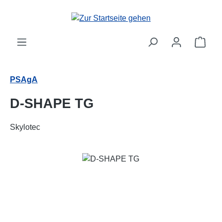
Zum Hauptinhalt springen
Ware
PSAgA
D-SHAPE TG
Skylotec
Bildergalerie überspringen