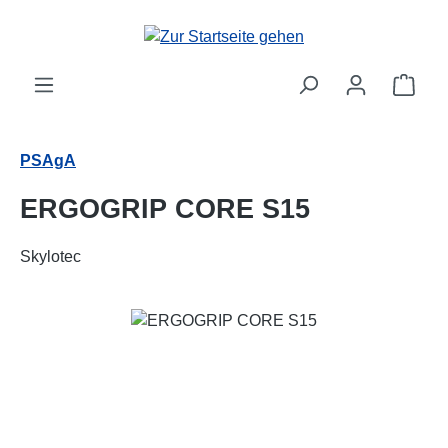
Zum Hauptinhalt springen
Ware
PSAgA
ERGOGRIP CORE S15
Skylotec
Bildergalerie überspringen