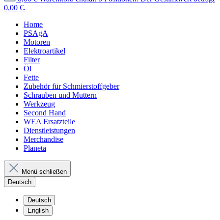
0,00 €.
Home
PSAgA
Motoren
Elektroartikel
Filter
Öl
Fette
Zubehör für Schmierstoffgeber
Schrauben und Muttern
Werkzeug
Second Hand
WEA Ersatzteile
Dienstleistungen
Merchandise
Planeta
Menü schließen
Deutsch
Deutsch
English