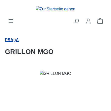
Zum Hauptinhalt springen
Ware
PSAgA
GRILLON MGO
Bildergalerie überspringen