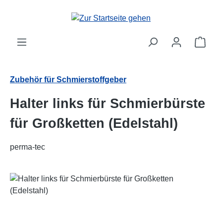
Zum Hauptinhalt springen
Ware
Zubehör für Schmierstoffgeber
Halter links für Schmierbürste
für Großketten (Edelstahl)
perma-tec
Bildergalerie überspringen