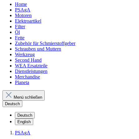
Home
PSAgA
Motoren
Elektroartikel
Filter
Öl
Fette
Zubehör für Schmierstoffgeber
Schrauben und Muttern
Werkzeug
Second Hand
WEA Ersatzteile
Dienstleistungen
Merchandise
Planeta
Menü schließen
Deutsch
Deutsch
English
PSAgA