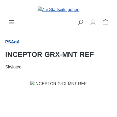
Zum Hauptinhalt springen
Ware
PSAgA
INCEPTOR GRX-MNT REF
Skylotec
Bildergalerie überspringen