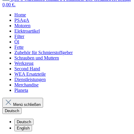
0,00 €.
Home
PSAgA
Motoren
Elektroartikel
Filter
Öl
Fette
Zubehör für Schmierstoffgeber
Schrauben und Muttern
Werkzeug
Second Hand
WEA Ersatzteile
Dienstleistungen
Merchandise
Planeta
Menü schließen
Deutsch
Deutsch
English