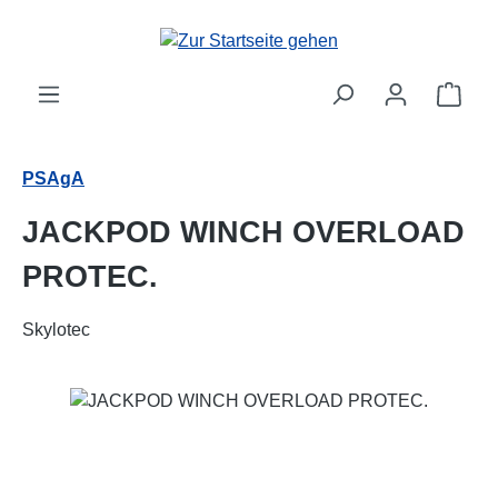
Zum Hauptinhalt springen
Ware
PSAgA
JACKPOD WINCH OVERLOAD
PROTEC.
Skylotec
Bildergalerie überspringen