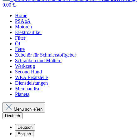
0,00 €.
Home
PSAgA
Motoren
Elektroartikel
Filter
Öl
Fette
Zubehör für Schmierstoffgeber
Schrauben und Muttern
Werkzeug
Second Hand
WEA Ersatzteile
Dienstleistungen
Merchandise
Planeta
Menü schließen
Deutsch
Deutsch
English