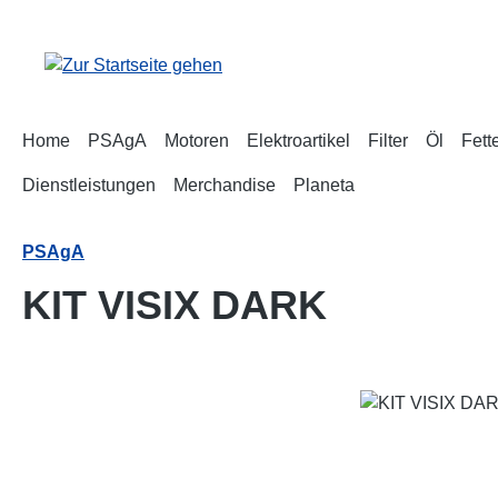
m Hauptinhalt springen
Zur Suche springen
Zur Hauptnavigation springen
Home
PSAgA
Motoren
Elektroartikel
Filter
Öl
Fett
Dienstleistungen
Merchandise
Planeta
PSAgA
KIT VISIX DARK
Bildergalerie überspringen