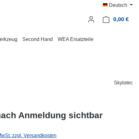
Deutsch
0,00 €
Ware
erkzeug
Second Hand
WEA Ersatzteile
Skylotec
nach Anmeldung sichtbar
 MwSt. zzgl. Versandkosten