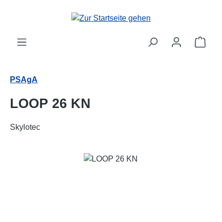
Zum Hauptinhalt springen
Ware
PSAgA
LOOP 26 KN
Skylotec
Bildergalerie überspringen