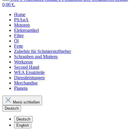
0,00 €.
Home
PSAgA
Motoren
Elektroartikel
Filter
Öl
Fette
Zubehör für Schmierstoffgeber
Schrauben und Muttern
Werkzeug
Second Hand
WEA Ersatzteile
Dienstleistungen
Merchandise
Planeta
Menü schließen
Deutsch
Deutsch
English