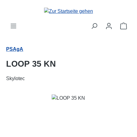
Zum Hauptinhalt springen
Ware
PSAgA
LOOP 35 KN
Skylotec
Bildergalerie überspringen