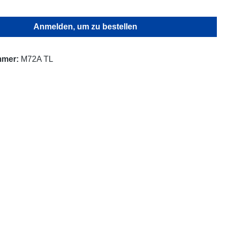
Anmelden, um zu bestellen
mmer:
M72A TL