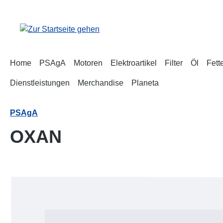
m Hauptinhalt springen
Zur Suche springen
Zur Hauptnavigation springen
Home
PSAgA
Motoren
Elektroartikel
Filter
Öl
Fett
Dienstleistungen
Merchandise
Planeta
PSAgA
OXAN
Bildergalerie überspringen