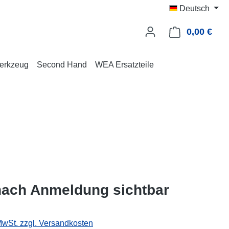
Deutsch
0,00 €
Ware
erkzeug
Second Hand
WEA Ersatzteile
nach Anmeldung sichtbar
 MwSt. zzgl. Versandkosten