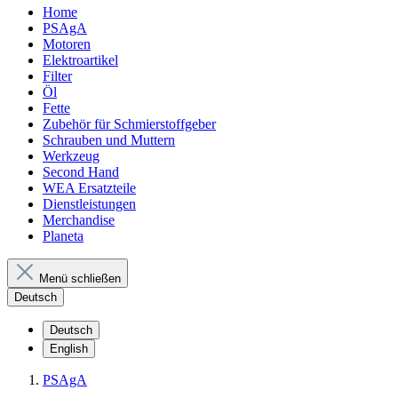
Home
PSAgA
Motoren
Elektroartikel
Filter
Öl
Fette
Zubehör für Schmierstoffgeber
Schrauben und Muttern
Werkzeug
Second Hand
WEA Ersatzteile
Dienstleistungen
Merchandise
Planeta
Menü schließen
Deutsch
Deutsch
English
PSAgA