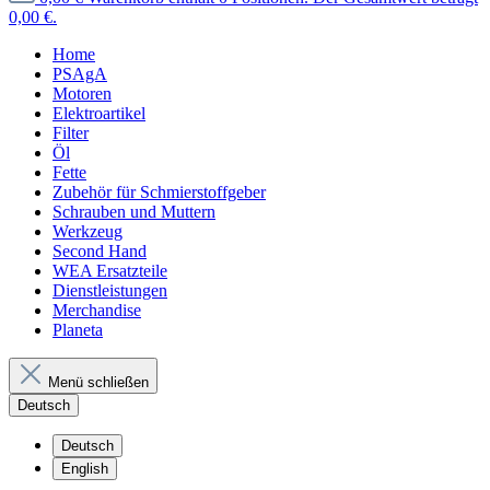
0,00 €.
Home
PSAgA
Motoren
Elektroartikel
Filter
Öl
Fette
Zubehör für Schmierstoffgeber
Schrauben und Muttern
Werkzeug
Second Hand
WEA Ersatzteile
Dienstleistungen
Merchandise
Planeta
Menü schließen
Deutsch
Deutsch
English