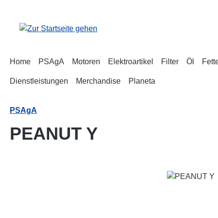
m Hauptinhalt springen
Zur Suche springen
Zur Hauptnavigation springen
Home
PSAgA
Motoren
Elektroartikel
Filter
Öl
Fett
Dienstleistungen
Merchandise
Planeta
PSAgA
PEANUT Y
Bildergalerie überspringen