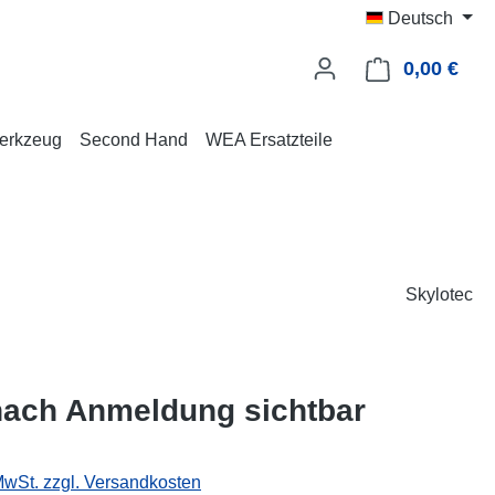
Deutsch
0,00 €
Ware
erkzeug
Second Hand
WEA Ersatzteile
Skylotec
nach Anmeldung sichtbar
 MwSt. zzgl. Versandkosten