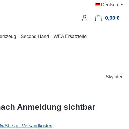
Deutsch
0,00 €
Ware
erkzeug
Second Hand
WEA Ersatzteile
Skylotec
nach Anmeldung sichtbar
 MwSt. zzgl. Versandkosten