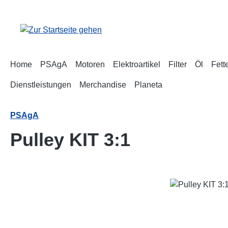
m Hauptinhalt springen
Zur Suche springen
Zur Hauptnavigation springen
Home
PSAgA
Motoren
Elektroartikel
Filter
Öl
Fett
Dienstleistungen
Merchandise
Planeta
PSAgA
Pulley KIT 3:1
Bildergalerie überspringen