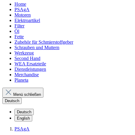
Home
PSAgA
Motoren
Elektroartikel
Filter
Öl
Fette
Zubehör für Schmierstoffgeber
Schrauben und Muttern
Werkzeug
Second Hand
WEA Ersatzteile
Dienstleistungen
Merchandise
Planeta
Menü schließen
Deutsch
Deutsch
English
PSAgA