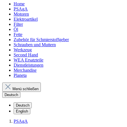
Home
PSAgA
Motoren
Elektroartikel
Filter
Öl
Fette
Zubehör für Schmierstoffgeber
Schrauben und Muttern
Werkzeug
Second Hand
WEA Ersatzteile
Dienstleistungen
Merchandise
Planeta
Menü schließen
Deutsch
Deutsch
English
PSAgA