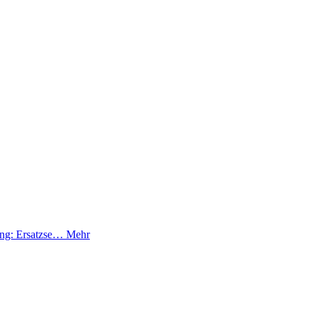
bung: Ersatzse…
Mehr