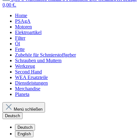
0,00 €.
Home
PSAgA
Motoren
Elektroartikel
Filter
Öl
Fette
Zubehör für Schmierstoffgeber
Schrauben und Muttern
Werkzeug
Second Hand
WEA Ersatzteile
Dienstleistungen
Merchandise
Planeta
Menü schließen
Deutsch
Deutsch
English