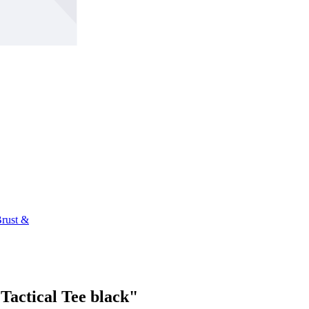
Brust &
ctical Tee black"