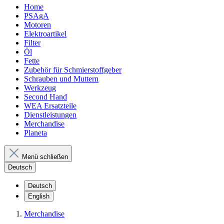
Home
PSAgA
Motoren
Elektroartikel
Filter
Öl
Fette
Zubehör für Schmierstoffgeber
Schrauben und Muttern
Werkzeug
Second Hand
WEA Ersatzteile
Dienstleistungen
Merchandise
Planeta
Menü schließen
Deutsch
Deutsch
English
Merchandise