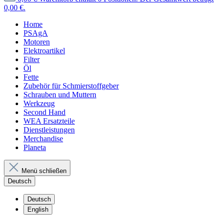
0,00 €.
Home
PSAgA
Motoren
Elektroartikel
Filter
Öl
Fette
Zubehör für Schmierstoffgeber
Schrauben und Muttern
Werkzeug
Second Hand
WEA Ersatzteile
Dienstleistungen
Merchandise
Planeta
Menü schließen
Deutsch
Deutsch
English