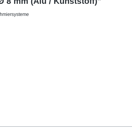
 8 mm (Alu / Kunststoff)"
chmiersysteme