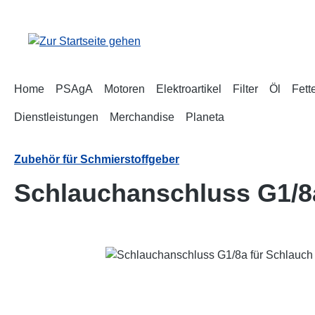
m Hauptinhalt springen
Zur Suche springen
Zur Hauptnavigation springen
Home
PSAgA
Motoren
Elektroartikel
Filter
Öl
Fett
Dienstleistungen
Merchandise
Planeta
Zubehör für Schmierstoffgeber
Schlauchanschluss G1/8a
Bildergalerie überspringen