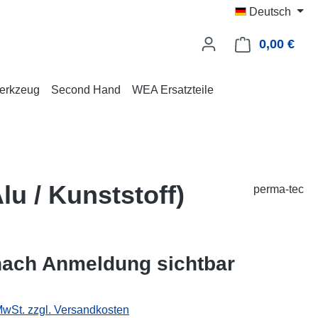
Deutsch
0,00 €
Ware
erkzeug
Second Hand
WEA Ersatzteile
u / Kunststoff)
perma-tec
nach Anmeldung sichtbar
 MwSt. zzgl. Versandkosten