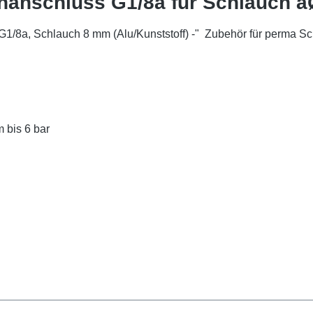
anschluss G1/8a für Schlauch aØ
1/8a, Schlauch 8 mm (Alu/Kunststoff) -" Zubehör für perma S
 bis 6 bar