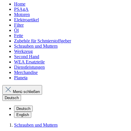
Home
PSAgA
Motoren
Elektroartikel
Filter
Öl
Fette
Zubehör für Schmierstoffgeber
Schrauben und Muttern
Werkzeug
Second Hand
WEA Ersatzteile
Dienstleistungen
Merchandise
Planeta
Menü schließen
Deutsch
Deutsch
English
Schrauben und Muttern