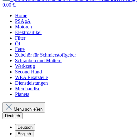
0,00 €.
Home
PSAgA
Motoren
Elektroartikel
Filter
Öl
Fette
Zubehör für Schmierstoffgeber
Schrauben und Muttern
Werkzeug
Second Hand
WEA Ersatzteile
Dienstleistungen
Merchandise
Planeta
Menü schließen
Deutsch
Deutsch
English