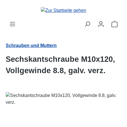
Zum Hauptinhalt springen
Ware
Schrauben und Muttern
Sechskantschraube M10x120,
Vollgewinde 8.8, galv. verz.
Bildergalerie überspringen