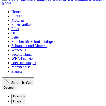
0,00 €.
Home
PSAgA
Motoren
Elektroartikel
Filter
Öl
Fette
Zubehör für Schmierstoffgeber
Schrauben und Muttern
Werkzeug
Second Hand
WEA Ersatzteile
Dienstleistungen
Merchandise
Planeta
Menü schließen
Deutsch
Deutsch
English