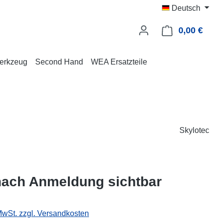
Deutsch
0,00 €
Ware
erkzeug
Second Hand
WEA Ersatzteile
Skylotec
nach Anmeldung sichtbar
 MwSt. zzgl. Versandkosten