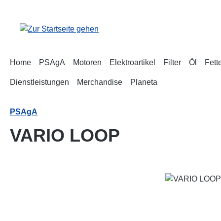
m Hauptinhalt springen
Zur Suche springen
Zur Hauptnavigation springen
Home
PSAgA
Motoren
Elektroartikel
Filter
Öl
Fett
Dienstleistungen
Merchandise
Planeta
PSAgA
VARIO LOOP
Bildergalerie überspringen