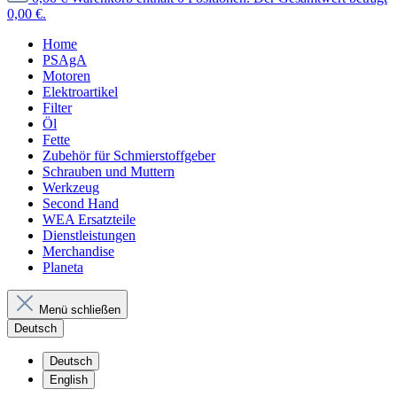
0,00 €.
Home
PSAgA
Motoren
Elektroartikel
Filter
Öl
Fette
Zubehör für Schmierstoffgeber
Schrauben und Muttern
Werkzeug
Second Hand
WEA Ersatzteile
Dienstleistungen
Merchandise
Planeta
Menü schließen
Deutsch
Deutsch
English