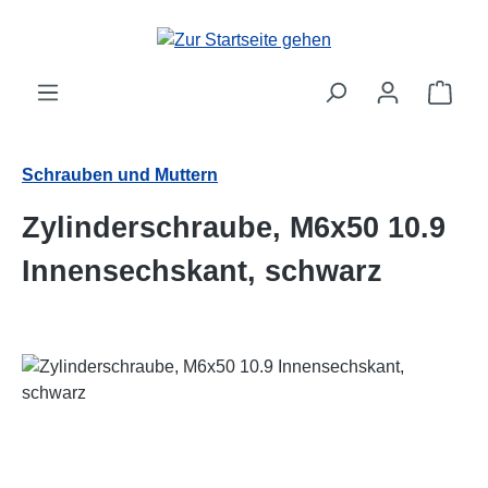
Zum Hauptinhalt springen
Ware
Schrauben und Muttern
Zylinderschraube, M6x50 10.9
Innensechskant, schwarz
Bildergalerie überspringen