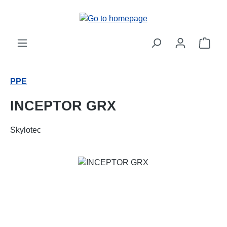
Skip to main content
Shop
PPE
INCEPTOR GRX
Skylotec
Skip image gallery