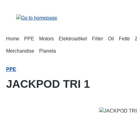
p to main content
Skip to search
Skip to main navigation
Home
PPE
Motors
Elektroartikel
Filter
Oil
Fette
Merchandise
Planeta
PPE
JACKPOD TRI 1
Skip image gallery