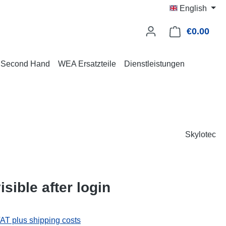
English
€0.00
Shop
Second Hand
WEA Ersatzteile
Dienstleistungen
Skylotec
isible after login
VAT plus shipping costs