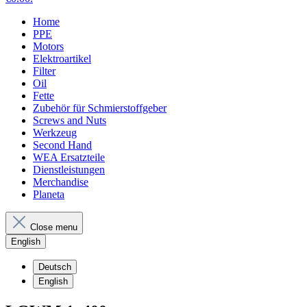
Home
PPE
Motors
Elektroartikel
Filter
Oil
Fette
Zubehör für Schmierstoffgeber
Screws and Nuts
Werkzeug
Second Hand
WEA Ersatzteile
Dienstleistungen
Merchandise
Planeta
Close menu
English
Deutsch
English